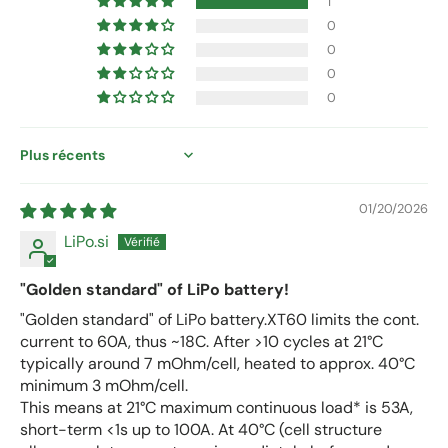
1
0
0
0
0
Sort by
01/20/2026
LiPo.si
"Golden standard" of LiPo battery!
"Golden standard" of LiPo battery.XT60 limits the cont.
current to 60A, thus ~18C. After >10 cycles at 21°C
typically around 7 mOhm/cell, heated to approx. 40°C
minimum 3 mOhm/cell.
This means at 21°C maximum continuous load* is 53A,
short-term <1s up to 100A. At 40°C (cell structure