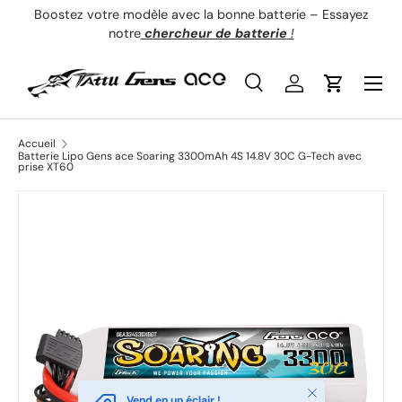
Boostez votre modèle avec la bonne batterie – Essayez
É
Aller au contenu
notre
chercheur de batterie
!
Menu
Recherche
Se connecter
Panier
Recherche
Type de produit
Tous
Accueil
Batterie Lipo Gens ace Soaring 3300mAh 4S 14.8V 30C G-Tech avec
prise XT60
Fermer
Vend en un éclair !