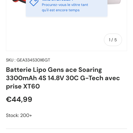
Procurez-vous le vôtre tant
qu'il est encore temps
de
1
/
5
SKU :
GEA334S30X6GT
Batterie Lipo Gens ace Soaring
3300mAh 4S 14.8V 30C G-Tech avec
prise XT60
€44,99
Stock: 200+