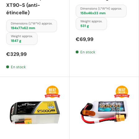
XT90-S (anti-
Dimensions (L*W*H) approx.
étincelle)
158x46x33 mm
Weight approx.
Dimensions (L*W*H) approx.
531 g
194x77x62 mm
Weight approx.
€69,99
1847 g
En stock
€329,99
En stock