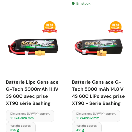
En stock
Batterie Lipo Gens ace
Batterie Gens ace G-
G-Tech 5000mAh 11.1V
Tech 5000 mAh 14,8 V
3S 60C avec prise
4S 60C LiPo avec prise
XT90 série Bashing
XT90 - Série Bashing
Dimensions (L*W*H) approx.
Dimensions (L*W*H) approx.
136x42x24 mm
137x42x32 mm
Weight approx.
Weight approx.
325 g
421 g