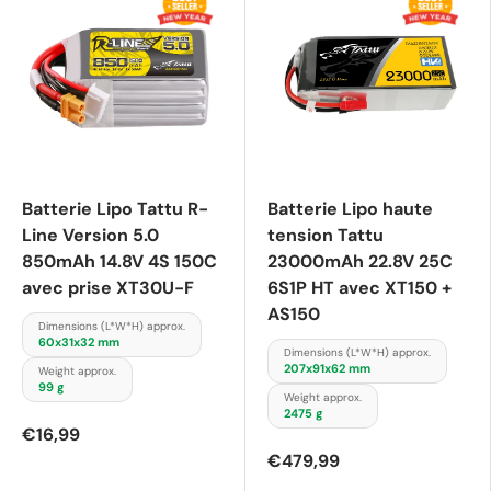
Batterie Lipo Tattu R-
Batterie Lipo haute
Line Version 5.0
tension Tattu
850mAh 14.8V 4S 150C
23000mAh 22.8V 25C
avec prise XT30U-F
6S1P HT avec XT150 +
AS150
Dimensions (L*W*H) approx.
60x31x32 mm
Dimensions (L*W*H) approx.
207x91x62 mm
Weight approx.
99 g
Weight approx.
2475 g
€16,99
€479,99