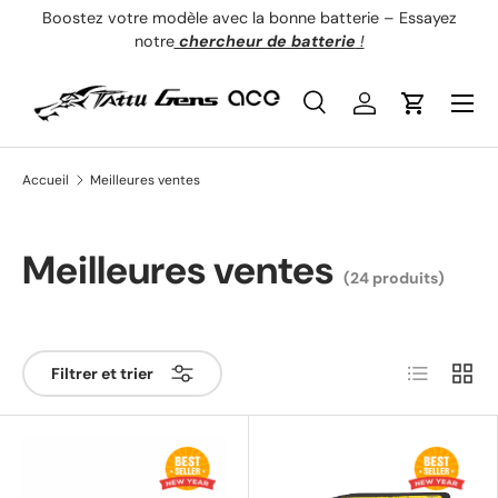
Boostez votre modèle avec la bonne batterie – Essayez
É
Aller au contenu
notre
chercheur de batterie
!
Menu
Recherche
Se connecter
Panier
Recherche
Type de produit
Tous
Accueil
Meilleures ventes
Meilleures ventes
(24 produits)
Liste
Grille
Filtrer et trier