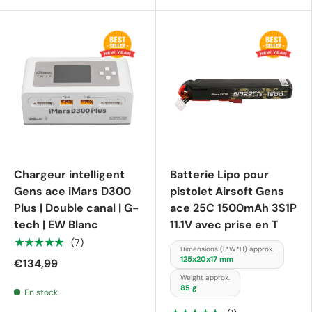
Chargeur intelligent
Batterie Lipo pour
Gens ace iMars D300
pistolet Airsoft Gens
Plus | Double canal | G-
ace 25C 1500mAh 3S1P
tech | EW Blanc
11.1V avec prise en T
★★★★★
(7)
Dimensions (L*W*H) approx.
125x20x17 mm
€134,99
Weight approx.
85 g
En stock