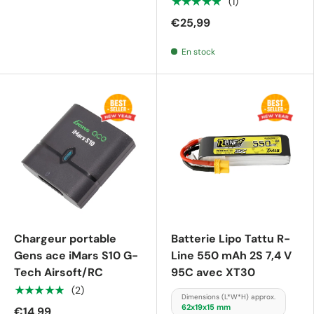
★★★★★
(1)
€25,99
En stock
Chargeur portable
Batterie Lipo Tattu R-
Gens ace iMars S10 G-
Line 550 mAh 2S 7,4 V
Tech Airsoft/RC
95C avec XT30
★★★★★
(2)
Dimensions (L*W*H) approx.
62x19x15 mm
€14,99