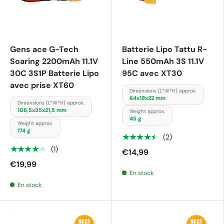
Gens ace G-Tech
Batterie Lipo Tattu R-
Soaring 2200mAh 11.1V
Line 550mAh 3S 11.1V
30C 3S1P Batterie Lipo
95C avec XT30
avec prise XT60
Dimensions (L*W*H) approx.
64x19x22 mm
Dimensions (L*W*H) approx.
106,5x35x21,5 mm
Weight approx.
45 g
Weight approx.
174 g
★★★★★
(2)
★★★★★
(1)
€14,99
€19,99
En stock
En stock