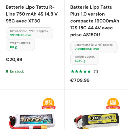
Batterie Lipo Tattu R-
Batterie Lipo Tattu
Line 750 mAh 4S 14,8 V
Plus 1.0 version
95C avec XT30
compacte 16000mAh
12S 15C 44.4V avec
Dimensions (L*W*H) approx.
prise AS150U
59x31x28 mm
Weight approx.
Dimensions (L*W*H) approx.
83 g
217x80x150 mm
Weight approx.
€20,99
4250 g
★★★★★
(1)
En stock
€709,99