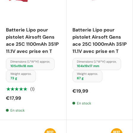
Batterie Lipo pour
Batterie Lipo pour
pistolet Airsoft Gens
pistolet Airsoft Gens
ace 25C 1100mAh 3S1P
ace 25C 1000mAh 3S1P
11.1V avec prise en T
11.1V avec prise en T
Dimensions (L*W*H) approx.
Dimensions (L*W*H) approx.
105x19x18 mm
104x19x17 mm
Weight approx.
Weight approx.
73 g
67 g
★★★★★
(1)
€19,99
€17,99
En stock
En stock