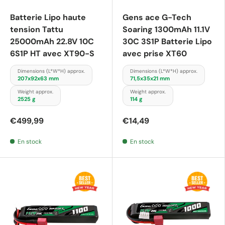
Batterie Lipo haute
Gens ace G-Tech
tension Tattu
Soaring 1300mAh 11.1V
25000mAh 22.8V 10C
30C 3S1P Batterie Lipo
6S1P HT avec XT90-S
avec prise XT60
Dimensions (L*W*H) approx.
Dimensions (L*W*H) approx.
207x92x63 mm
71,5x35x21 mm
Weight approx.
Weight approx.
2525 g
114 g
€499,99
€14,49
En stock
En stock