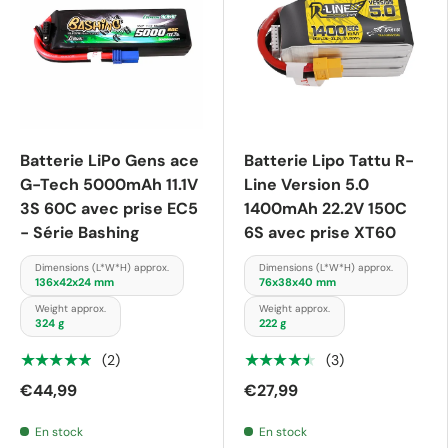
Batterie LiPo Gens ace
Batterie Lipo Tattu R-
G-Tech 5000mAh 11.1V
Line Version 5.0
3S 60C avec prise EC5
1400mAh 22.2V 150C
- Série Bashing
6S avec prise XT60
Dimensions (L*W*H) approx.
Dimensions (L*W*H) approx.
136x42x24 mm
76x38x40 mm
Weight approx.
Weight approx.
324 g
222 g
★★★★★
★★★★★
(2)
(3)
€44,99
€27,99
En stock
En stock