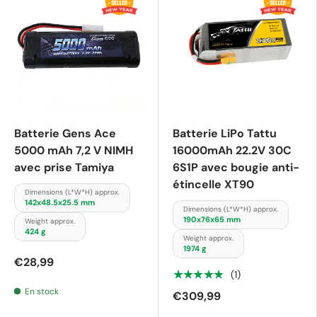
Batterie Gens Ace
Batterie LiPo Tattu
5000 mAh 7,2 V NIMH
16000mAh 22.2V 30C
avec prise Tamiya
6S1P avec bougie anti-
étincelle XT90
Dimensions (L*W*H) approx.
142x48.5x25.5 mm
Dimensions (L*W*H) approx.
190x76x65 mm
Weight approx.
424 g
Weight approx.
1974 g
€28,99
★★★★★
(1)
En stock
€309,99