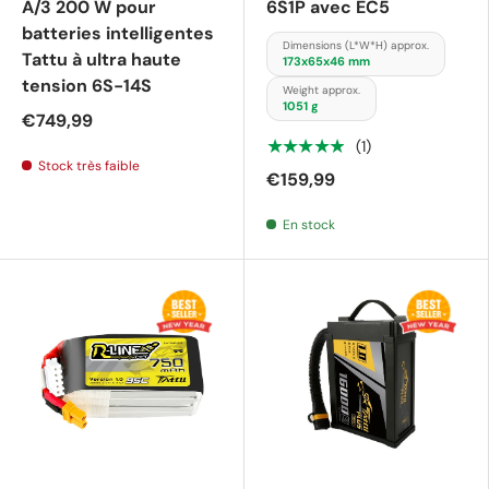
A/3 200 W pour
6S1P avec EC5
batteries intelligentes
Dimensions (L*W*H) approx.
Tattu à ultra haute
173x65x46 mm
tension 6S-14S
Weight approx.
1051 g
€749,99
★★★★★
(1)
Stock très faible
€159,99
En stock