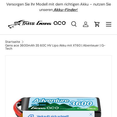
Versorgen Sie Ihr Modell mit dem richtigen Akku – nutzen Sie
Direkt zum Inhalt
unseren
Akku-Finder
!
Menü
Suche
Einloggen
Einkaufsw
Suchen
Art
Alle
Startseite
Gens ace 3600mAh 3S 60C HV Lipo Akku mit XT60 | Abenteuer | G-
Tech
Schließen
Verkauft sich schnell!