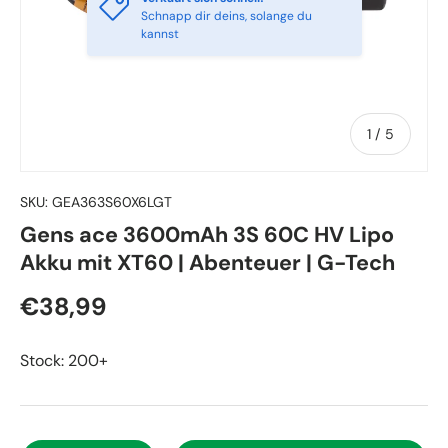
Schnapp dir deins, solange du
kannst
von
1
/
5
SKU:
GEA363S60X6LGT
Gens ace 3600mAh 3S 60C HV Lipo
Akku mit XT60 | Abenteuer | G-Tech
€38,99
Stock: 200+
Anzahl