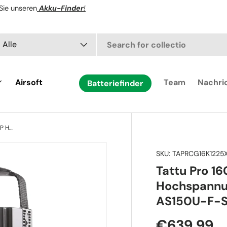
Sie unseren
Akku-Finder
!
chen
t
Alle
Airsoft
Team
Nachri
Batteriefinder
Tattu Pro 16000 mAh 45,6 V 25C 12S1P Hochspannungs-Lipo-Akkupack mit AS150U-F-Stecker
SKU:
TAPRCG16K1225
Tattu Pro 1
Hochspannu
AS150U-F-S
€639,99