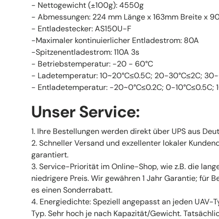
- Nettogewicht (±100g): 4550g
- Abmessungen: 224 mm Länge x 163mm Breite x 
- Entladestecker: AS150U-F
-Maximaler kontinuierlicher Entladestrom: 80A
-Spitzenentladestrom: 110A 3s
- Betriebstemperatur: -20 - 60°C
- Ladetemperatur: 10~20°C
≤
0.5C; 20-30°C
≤
2C; 30
- Entladetemperatur: -20~0°C
≤
0.2C; 0-10°C
≤
0.5C; 
Unser Service:
1. Ihre Bestellungen werden direkt über UPS aus Deu
2. Schneller Versand und exzellenter lokaler Kundend
garantiert.
3. Service-Priorität im Online-Shop, wie z.B. die lan
niedrigere Preis. Wir gewähren 1 Jahr Garantie; für B
es einen Sonderrabatt.
4. Energiedichte: Speziell angepasst an jeden UAV
Typ. Sehr hoch je nach Kapazität/Gewicht. Tatsächlich