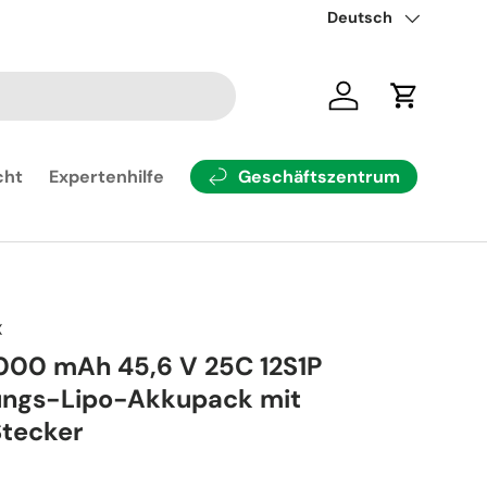
Rüste dein Modell mit 
Sprache
Deutsch
Einloggen
Einkaufsw
Geschäftszentrum
cht
Expertenhilfe
X
6000 mAh 45,6 V 25C 12S1P
ngs-Lipo-Akkupack mit
tecker