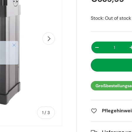
Stock: Out of stock
Nächste
Anzahl
-
Großbestellungsan
Pflegehinwe
von
1
/
3