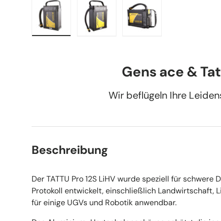
Bild 1 in Galerieansicht laden
Bild 2 in Galerieansicht laden
Bild 3 in Galerieansic
Gens ace & Tat
Wir beflügeln Ihre Leide
Beschreibung
Der TATTU Pro 12S LiHV wurde speziell für schwere
Protokoll entwickelt, einschließlich Landwirtschaft, L
für einige UGVs und Robotik anwendbar.