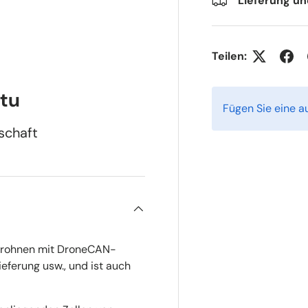
Lieferung u
Teilen:
ht laden
tu
Fügen Sie eine au
nschaft
 Drohnen mit DroneCAN-
ieferung usw., und ist auch