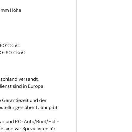
90mm Höhe
-60°C
≤
5C
10-60°C
≤
5C
tschland versandt.
ienst sind in Europa
ge Garantiezeit und der
estellungen über 1 Jahr gibt
-Typ und RC-Auto/Boot/Heli-
 sind wir Spezialisten für