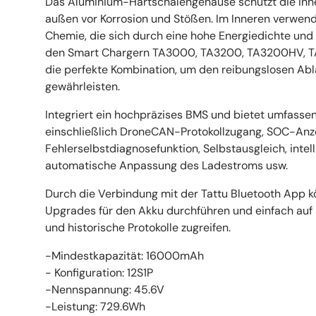
Das Aluminium-Hartschalengehäuse schützt die inn
außen vor Korrosion und Stößen. Im Inneren verwen
Chemie, die sich durch eine hohe Energiedichte un
den Smart Chargern TA3000, TA3200, TA3200HV, T
die perfekte Kombination, um den reibungslosen Abl
gewährleisten.
Integriert ein hochpräzises BMS und bietet umfassen
einschließlich DroneCAN-Protokollzugang, SOC-Anz
Fehlerselbstdiagnosefunktion, Selbstausgleich, intel
automatische Anpassung des Ladestroms usw.
Durch die Verbindung mit der Tattu Bluetooth App 
Upgrades für den Akku durchführen und einfach auf
und historische Protokolle zugreifen.
-Mindestkapazität: 16000mAh
- Konfiguration: 12S1P
-Nennspannung: 45.6V
-Leistung: 729.6Wh