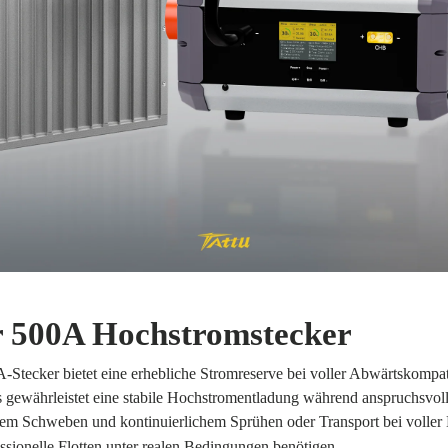
r 500A Hochstromstecker
-Stecker bietet eine erhebliche Stromreserve bei voller Abwärtskompati
s gewährleistet eine stabile Hochstromentladung während anspruchsvol
rem Schweben und kontinuierlichem Sprühen oder Transport bei voller
essionelle Flotten unter realen Bedingungen benötigen.