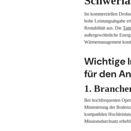
Schwerla
Im kommerziellen Drohne
hohe Leistungsabgabe erfo
Rentabilität aus. Die
Tatt
außergewöhnliche Energie
Wärmemanagement kombi
Wichtige 
für den A
1. Branche
Bei hochfrequenten Operat
Minimierung der Bodenzei
kompatiblen Hochleistun
Missionsdurchsatz erhebl