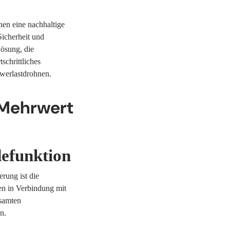
en eine nachhaltige
Sicherheit und
Lösung, die
schrittliches
hwerlastdrohnen.
 Mehrwert
defunktion
rung ist die
en in Verbindung mit
esamten
n.