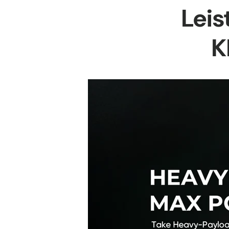
Leis
K