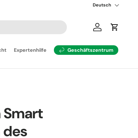
Rüste dein Modell mit 
Sprache
Deutsch
Einloggen
Einkaufsw
Geschäftszentrum
cht
Expertenhilfe
h Smart
n des