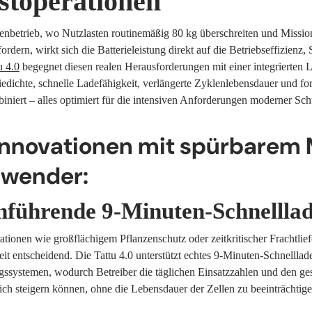
stoperationen
nbetrieb, wo Nutzlasten routinemäßig 80 kg überschreiten und Mission
rdern, wirkt sich die Batterieleistung direkt auf die Betriebseffizienz, 
u 4.0
begegnet diesen realen Herausforderungen mit einer integrierten 
dichte, schnelle Ladefähigkeit, verlängerte Zyklenlebensdauer und fort
niert
–
alles optimiert für die intensiven Anforderungen moderner Sc
Innovationen mit spürbarem
nwender:
nführende 9-Minuten-Schnellla
ionen wie großflächigem Pflanzenschutz oder zeitkritischer Frachtliefe
t entscheidend. Die Tattu 4.0 unterstützt echtes 9-Minuten-Schnelllad
gssystemen, wodurch Betreiber die täglichen Einsatzzahlen und den g
ich steigern können, ohne die Lebensdauer der Zellen zu beeinträchtige