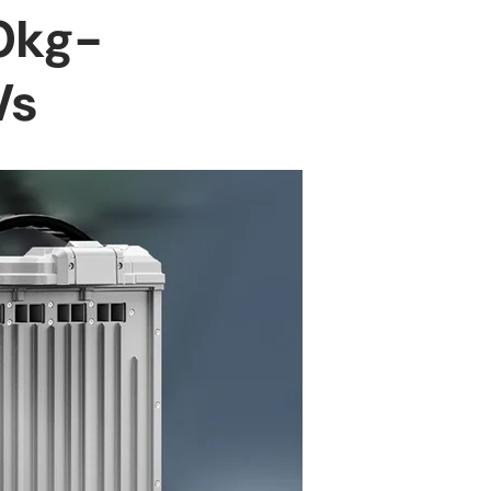
80kg-
Vs