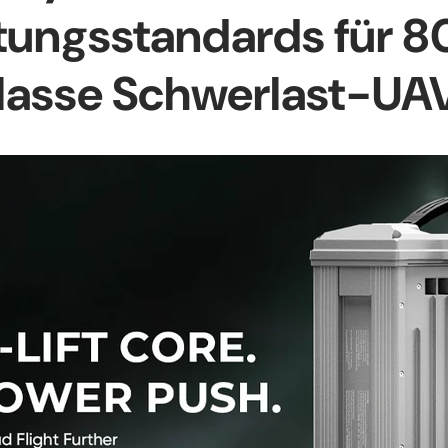
tungsstandards für 
lasse Schwerlast-UA