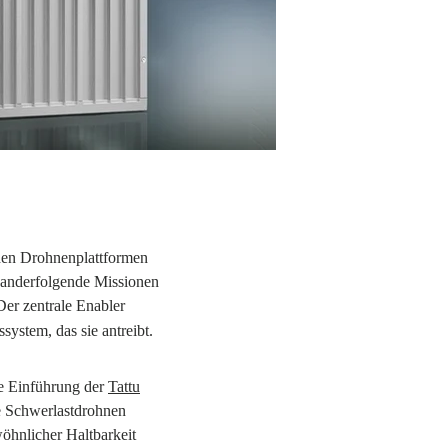
rden Drohnenplattformen
inanderfolgende Missionen
Der zentrale Enabler
system, das sie antreibt.
ie Einführung der
Tattu
re Schwerlastdrohnen
wöhnlicher Haltbarkeit