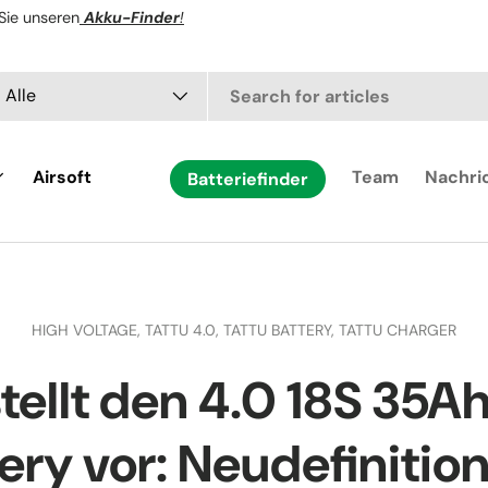
Sie unseren
Akku-Finder
!
chen
t
Alle
Airsoft
Team
Nachri
Batteriefinder
HIGH VOLTAGE,
TATTU 4.0,
TATTU BATTERY,
TATTU CHARGER
stellt den 4.0 18S 35A
ery vor: Neudefinitio