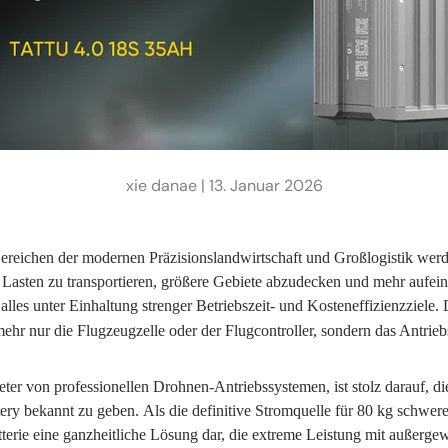
xie danae |
13. Januar 2026
Bereichen der modernen Präzisionslandwirtschaft und Großlogistik we
 Lasten zu transportieren, größere Gebiete abzudecken und mehr aufe
alles unter Einhaltung strenger Betriebszeit- und Kosteneffizienzziele. 
 mehr nur die Flugzeugzelle oder der Flugcontroller, sondern das Antriebs
eter von professionellen Drohnen-Antriebssystemen, ist stolz darauf, d
ery bekannt zu geben.
Als die definitive Stromquelle für 80 kg schwe
Batterie eine ganzheitliche Lösung dar, die extreme Leistung mit außerge